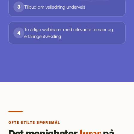
3
Tilbud om veiledning underveis
To årlige webinarer med relevante temaer og
4
erfaringsutveksling
OFTE STILTE SPØRSMÅL
Det menigheter
på.
lurer