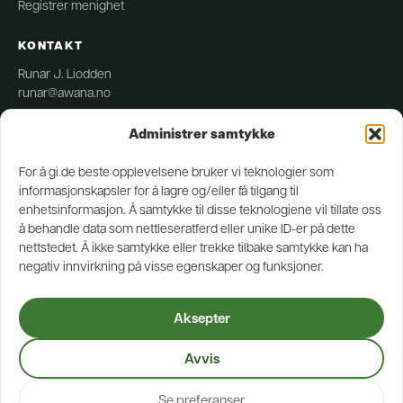
Registrer menighet
KONTAKT
Runar J. Liodden
runar@awana.no
Administrer samtykke
PERSONVERN
Personvern
For å gi de beste opplevelsene bruker vi teknologier som
Cookie-erklæring
informasjonskapsler for å lagre og/eller få tilgang til
Vilkår
enhetsinformasjon. Å samtykke til disse teknologiene vil tillate oss
Tilgjengelighetserklæring
å behandle data som nettleseratferd eller unike ID-er på dette
Endre samtykke
nettstedet. Å ikke samtykke eller trekke tilbake samtykke kan ha
negativ innvirkning på visse egenskaper og funksjoner.
Aksepter
Avvis
Se preferanser